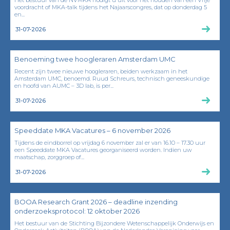
Het bestuur van de NVMKA nodigt u uit voor het houden van een Vrije
voordracht of MKA-talk tijdens het Najaarscongres, dat op donderdag 5
en...
31-07-2026
Benoeming twee hoogleraren Amsterdam UMC
Recent zijn twee nieuwe hoogleraren, beiden werkzaam in het
Amsterdam UMC, benoemd. Ruud Schreurs, technisch geneeskundige
en hoofd van AUMC – 3D lab, is per...
31-07-2026
Speeddate MKA Vacatures – 6 november 2026
Tijdens de eindborrel op vrijdag 6 november zal er van 16.10 – 17.30 uur
een Speeddate MKA Vacatures georganiseerd worden. Indien uw
maatschap, zorggroep of...
31-07-2026
BOOA Research Grant 2026 – deadline inzending
onderzoeksprotocol: 12 oktober 2026
Het bestuur van de Stichting Bijzondere Wetenschappelijk Onderwijs en