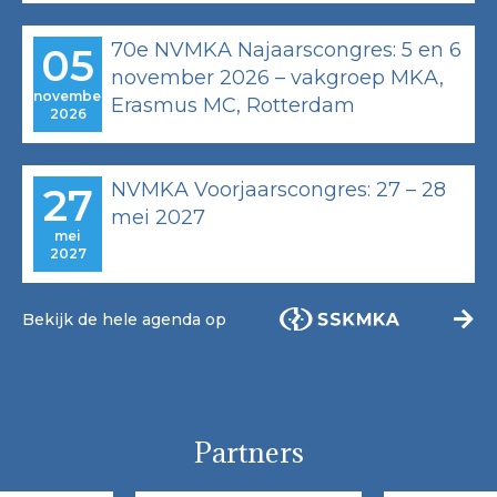
70e NVMKA Najaarscongres: 5 en 6
05
november 2026 – vakgroep MKA,
november
Erasmus MC, Rotterdam
2026
NVMKA Voorjaarscongres: 27 – 28
27
mei 2027
mei
2027
Bekijk de hele agenda op
Partners