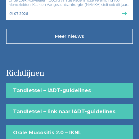
Onderzoek Activiteiten (BOOA) van de Nederlandse Vereniging voor
Mondziekten, Kaak en Aangezichtschirurgie (NVMKA) stelt ook dit jaar...
01-07-2026
Meer nieuws
Richtlijnen
Tandletsel – IADT-guidelines
Tandletsel – link naar IADT-guidelines
Orale Mucositis 2.0 – IKNL